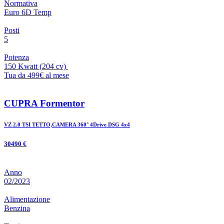
Normativa
Euro 6D Temp
Posti
5
Potenza
150 Kwatt
(
204
cv)
Tua da 499€ al mese
CUPRA Formentor
VZ 2.0 TSI TETTO,CAMERA 360° 4Drive DSG 4x4
30490 €
Anno
02/2023
Alimentazione
Benzina