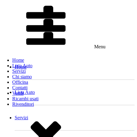
Menu
Home
Lista Auto
Home
Servizi
Chi siamo
Officina
Contatti
Lista Auto
Vendi
Ricambi usati
Rivenditori
Servizi