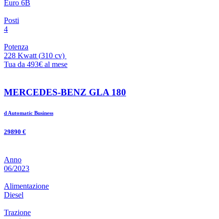
Euro 6B
Posti
4
Potenza
228 Kwatt
(
310
cv)
Tua da 493€ al mese
MERCEDES-BENZ GLA 180
d Automatic Business
29890 €
Anno
06/2023
Alimentazione
Diesel
Trazione