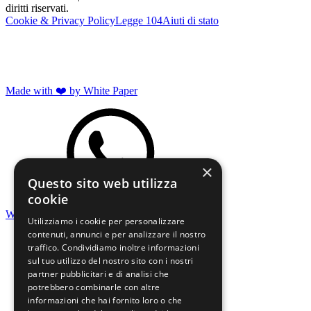
diritti riservati.
Cookie & Privacy Policy
Legge 104
Aiuti di stato
Made with ❤️ by White Paper
×
Questo sito web utilizza
cookie
WHATSAPP
Utilizziamo i cookie per personalizzare
contenuti, annunci e per analizzare il nostro
traffico. Condividiamo inoltre informazioni
sul tuo utilizzo del nostro sito con i nostri
partner pubblicitari e di analisi che
potrebbero combinarle con altre
informazioni che hai fornito loro o che