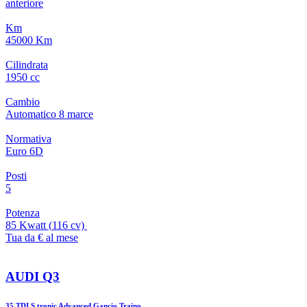
anteriore
Km
45000 Km
Cilindrata
1950 cc
Cambio
Automatico
8
marce
Normativa
Euro 6D
Posti
5
Potenza
85 Kwatt
(
116
cv)
Tua da € al mese
AUDI Q3
35 TDI S tronic Advanced Gancio Traino