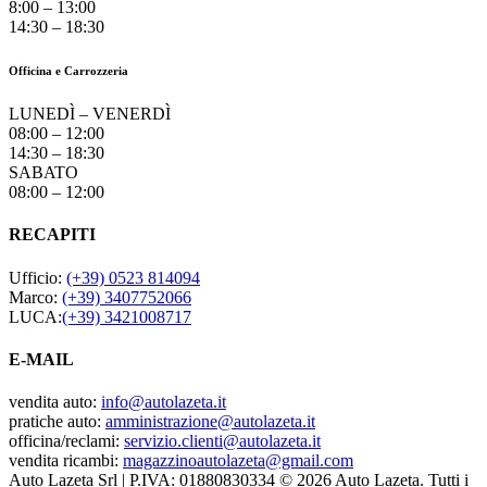
8:00 – 13:00
14:30 – 18:30
Officina e Carrozzeria
LUNEDÌ – VENERDÌ
08:00 – 12:00
14:30 – 18:30
SABATO
08:00 – 12:00
RECAPITI
Ufficio:
(+39) 0523 814094
Marco:
(+39) 3407752066
LUCA:
(+39) 3421008717
E-MAIL
vendita auto:
info@autolazeta.it
pratiche auto:
amministrazione@autolazeta.it
officina/reclami:
servizio.clienti@autolazeta.it
vendita ricambi:
magazzinoautolazeta@gmail.com
Auto Lazeta Srl | P.IVA: 01880830334 © 2026 Auto Lazeta. Tutti i