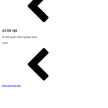
AUDI Q8
45 TDI quattro Sline tiptronic Sport
47490 €
Torna alla lista auto