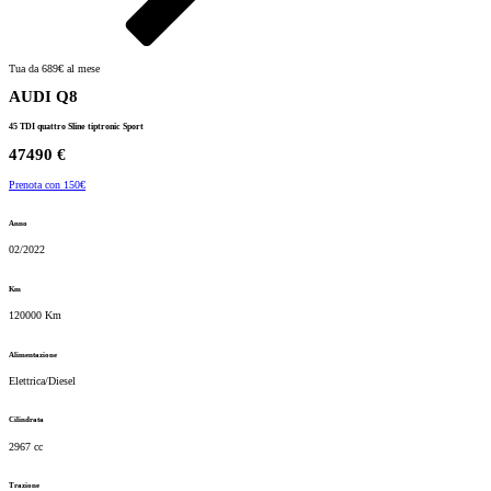
Tua da 689€ al mese
AUDI Q8
45 TDI quattro Sline tiptronic Sport
47490 €
Prenota con 150€
Anno
02/2022
Km
120000 Km
Alimentazione
Elettrica/Diesel
Cilindrata
2967 cc
Trazione