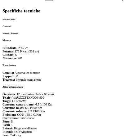
Specifiche tecniche
Informazioni
Consumi
Interni / Esterni
Motore
Cilindrata:
2967 cc
Potenza:
170 Kwatt
(
231
cv)
Cilindri:
6
Normativa:
6D
Trasmissione
Cambio:
Automatico
8
marce
Rapporti:
8
Trazione:
integrale permanente
Altre informazioni
Garanzia:
12 mesi estendibile a 60 mesi
Telaio:
WAUZZZF1XND004930
Targa:
GH599ZW
Consumo extra urbano:
6.5 l/100 Km
Consumo misto:
6.5 l/100 Km
Consumo urbano:
7.3 l/100 Km
Emissione CO2:
188.0 G/Km
Carrozzeria:
Fuoristrada
Porte:
5
Posti:
5
Esterni:
Beige metallizzato
Interni:
Pelle/Alcantara
Peso:
2245 Kg