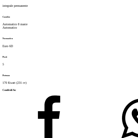
integrale permanente
Cambio
Automatico
8
marce
Automatico
Normativa
Euro 6D
Posti
5
Potenza
170 Kwatt
(
231
cv)
Condividi Su: