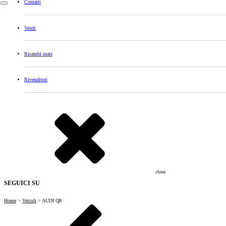
Contatti
Vendi
Ricambi usati
Rivenditori
close
SEGUICI SU
Home
>
Veicoli
>
AUDI Q8