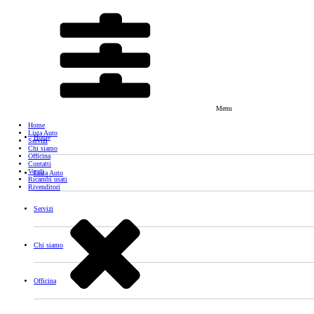
Menu
Home
Lista Auto
Home
Servizi
Chi siamo
Officina
Contatti
Vendi
Lista Auto
Ricambi usati
Rivenditori
Servizi
Chi siamo
Officina