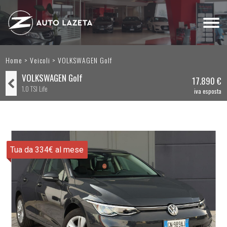
Home
>
Veicoli
>
VOLKSWAGEN Golf
VOLKSWAGEN Golf
17.890 €
1.0 TSI Life
Tua da 334€ al mese