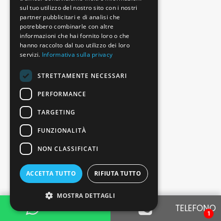
sul tuo utilizzo del nostro sito con i nostri
partner pubblicitari e di analisi che
potrebbero combinarle con altre
informazioni che hai fornito loro o che
hanno raccolto dal tuo utilizzo dei loro
servizi.
Informativa sulla privacy
Chiamata automatica per emergenze
STRETTAMENTE NECESSARI
PERFORMANCE
TARGETING
FUNZIONALITÀ
NON CLASSIFICATI
Luci diurne LED
ACCETTA TUTTO
RIFIUTA TUTTO
MOSTRA DETTAGLI
WHATSAPP
TELEFONO
1