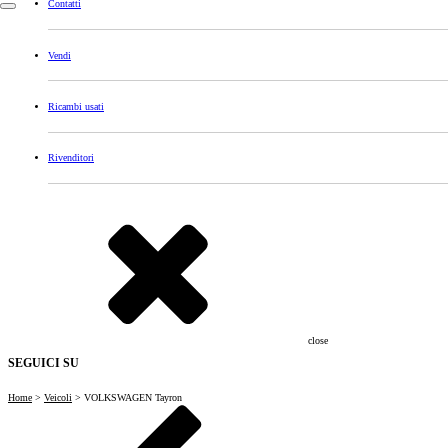
Contatti
Vendi
Ricambi usati
Rivenditori
close
SEGUICI SU
Home
>
Veicoli
>
VOLKSWAGEN Tayron