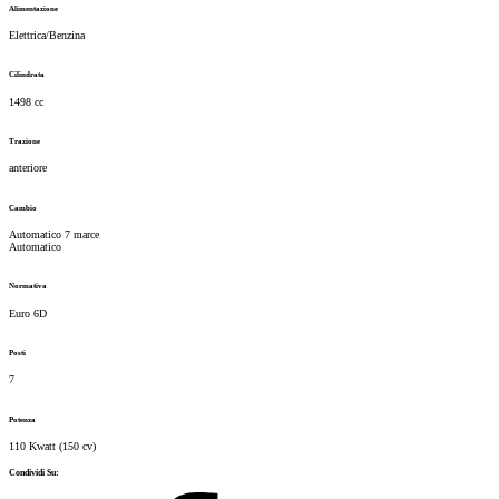
Alimentazione
Elettrica/Benzina
Cilindrata
1498 cc
Trazione
anteriore
Cambio
Automatico
7
marce
Automatico
Normativa
Euro 6D
Posti
7
Potenza
110 Kwatt
(
150
cv)
Condividi Su: