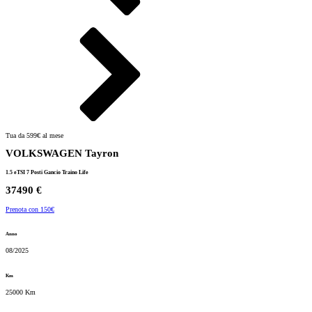
Tua da 599€ al mese
VOLKSWAGEN Tayron
1.5 eTSI 7 Posti Gancio Traino Life
37490 €
Prenota con 150€
Anno
08/2025
Km
25000 Km