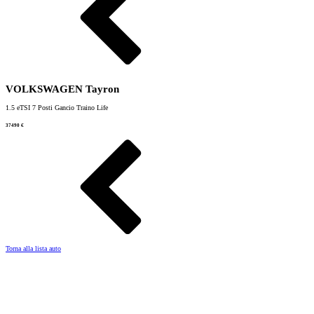
VOLKSWAGEN Tayron
1.5 eTSI 7 Posti Gancio Traino Life
37490 €
Torna alla lista auto