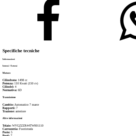
Specifiche tecniche
Informazioni
Interni / Esterni
Motore
Cilindrata:
1498 cc
Potenza:
110 Kwatt
(
150
cv)
Cilindri:
4
Normativa:
6D
Trasmissione
Cambio:
Automatico
7
marce
Rapporti:
7
Trazione:
anteriore
Altre informazioni
Telaio:
WVGZZZR44TW001110
Carrozzeria:
Fuoristrada
Porte:
5
Posti:
7