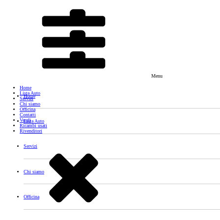
Menu
Home
Lista Auto
Home
Servizi
Chi siamo
Officina
Contatti
Vendi
Lista Auto
Ricambi usati
Rivenditori
Servizi
Chi siamo
Officina