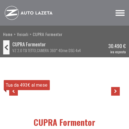
Home
>
Veicoli
>
CUPRA Formentor
CUPRA Formentor
30.490 €
VZ 2.0 TSI TETTO,CAMERA 360° 4Drive DSG 4x4
Tua da 493€ al mese
CUPRA Formentor