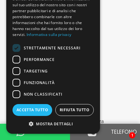
sul tuo utilizzo del nostro sito con i nostri
partner pubblicitari e di analisi che
potrebbero combinarle con altre
informazioni che hai fornito loro o che
hanno raccolto dal tuo utilizzo dei loro
servizi.
Informativa sulla privacy
STRETTAMENTE NECESSARI
PERFORMANCE
Sensore di pioggia
TARGETING
FUNZIONALITÀ
NON CLASSIFICATI
ACCETTA TUTTO
RIFIUTA TUTTO
Sistema di riconoscimento della stanchezza
MOSTRA DETTAGLI
WHATSAPP
TELEFONO
1