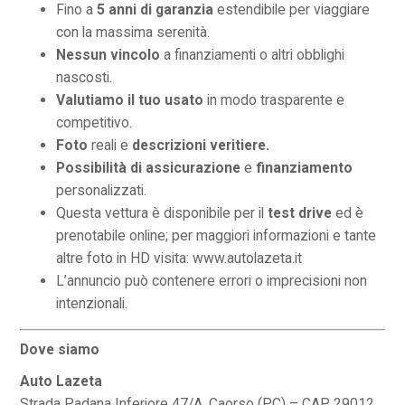
Fino a
5 anni di garanzia
estendibile per viaggiare
con la massima serenità.
Nessun vincolo
a finanziamenti o altri obblighi
nascosti.
Valutiamo il tuo usato
in modo trasparente e
competitivo.
Foto
reali e
descrizioni veritiere.
Possibilità di assicurazione
e
finanziamento
personalizzati.
Questa vettura è disponibile per il
test drive
ed è
prenotabile online; per maggiori informazioni e tante
altre foto in HD visita: www.autolazeta.it
L’annuncio può contenere errori o imprecisioni non
intenzionali.
Dove siamo
Auto Lazeta
Strada Padana Inferiore 47/A, Caorso (PC) – CAP 29012