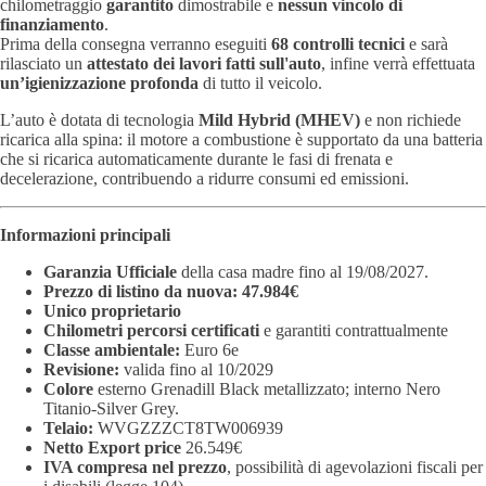
chilometraggio
garantito
dimostrabile e
nessun vincolo di
finanziamento
.
Prima della consegna verranno eseguiti
68 controlli tecnici
e sarà
rilasciato un
attestato dei lavori fatti sull'auto
, infine verrà effettuata
un’igienizzazione profonda
di tutto il veicolo.
L’auto è dotata di tecnologia
Mild Hybrid (MHEV)
e non richiede
ricarica alla spina: il motore a combustione è supportato da una batteria
che si ricarica automaticamente durante le fasi di frenata e
decelerazione, contribuendo a ridurre consumi ed emissioni.
Informazioni principali
Garanzia Ufficiale
della casa madre fino al 19/08/2027.
Prezzo di listino da nuova: 47.984€
Unico proprietario
Chilometri percorsi certificati
e garantiti contrattualmente
Classe ambientale:
Euro 6e
Revisione:
valida fino al 10/2029
Colore
esterno Grenadill Black metallizzato;
interno Nero
Titanio-Silver Grey.
Telaio:
WVGZZZCT8TW006939
Netto Export price
26.549€
IVA compresa nel prezzo
, possibilità di agevolazioni fiscali per