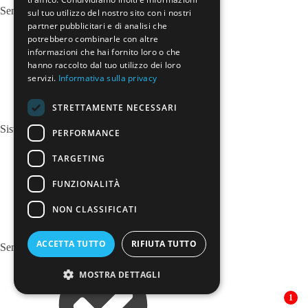
Sensore di pioggia
sul tuo utilizzo del nostro sito con i nostri
partner pubblicitari e di analisi che
potrebbero combinarle con altre
informazioni che hai fornito loro o che
hanno raccolto dal tuo utilizzo dei loro
servizi.
Informativa sulla privacy
STRETTAMENTE NECESSARI
Sistema di riconoscimento della stanchezza
PERFORMANCE
TARGETING
FUNZIONALITÀ
NON CLASSIFICATI
ACCETTA TUTTO
RIFIUTA TUTTO
Sensore di luce
MOSTRA DETTAGLI
1