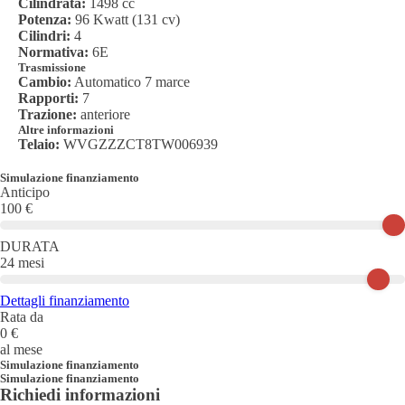
Cilindrata:
1498 cc
Potenza:
96 Kwatt
(
131
cv)
Cilindri:
4
Normativa:
6E
Trasmissione
Cambio:
Automatico
7
marce
Rapporti:
7
Trazione:
anteriore
Altre informazioni
Telaio:
WVGZZZCT8TW006939
Simulazione finanziamento
Anticipo
100 €
DURATA
24 mesi
Dettagli finanziamento
Rata da
0
€
al mese
Simulazione finanziamento
Simulazione finanziamento
Richiedi informazioni