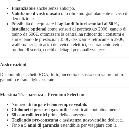
Finanziabile
anche senza anticipo.
Valutiamo il vostro usato
o lo ritiriamo gratuitamente in caso di
demolizione.
Possibilità di acquistare i
tagliandi futuri scontati al 50%,
installare optional
come sensori di parcheggio 290€, gancio di
traino da 600€, ottimizzare la centralina riducendo i consumi e
aumentando le prestazioni 350€, dashcam e retrocamera 390€,
wallbox per la ricarica dei veicoli elettrici, oscuramento vetri,
ruotino di scorta, cerchi e dettagli personalizzati ecc…
Assicurazioni
Disponibili pacchetti RCA, furto, incendio e kasko con valore futuro
garantito e franchigie azzerate.
Massima Trasparenza – Premium Selection
Numero di
targa e telaio sempre visibili.
Chilometri percorsi garantiti
e certificati contrattualmente.
68 controlli tecnici
prima della consegna.
Tagliando pre-consegna
e
assistenza post-vendita
dedicata.
Fino a
5 anni di garanzia
estendibile per viaggiare con la