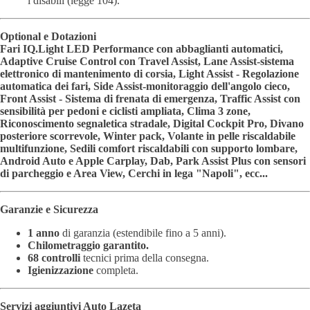
i disabili (legge 104).
Optional e Dotazioni
Fari IQ.Light LED Performance con abbaglianti automatici,
Adaptive Cruise Control con Travel Assist, Lane Assist-sistema
elettronico di mantenimento di corsia, Light Assist - Regolazione
automatica dei fari, Side Assist-monitoraggio dell'angolo cieco,
Front Assist - Sistema di frenata di emergenza, Traffic Assist con
sensibilità per pedoni e ciclisti ampliata, Clima 3 zone,
Riconoscimento segnaletica stradale, Digital Cockpit Pro, Divano
posteriore scorrevole, Winter pack, Volante in pelle riscaldabile
multifunzione, Sedili comfort riscaldabili con supporto lombare,
Android Auto e Apple Carplay, Dab, Park Assist Plus con sensori
di parcheggio e Area View, Cerchi in lega "Napoli", ecc...
Garanzie e Sicurezza
1 anno
di garanzia (estendibile fino a 5 anni).
Chilometraggio garantito.
68 controlli
tecnici prima della consegna.
Igienizzazione
completa.
Servizi aggiuntivi Auto Lazeta